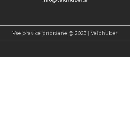
info@valdhuber.si
Vse pravice pridržane @ 2023 | Valdhuber