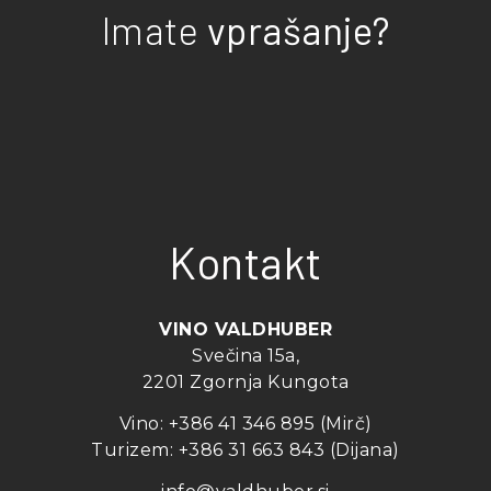
Imate
vprašanje?
Kontakt
VINO VALDHUBER
Svečina 15a,
2201 Zgornja Kungota
Vino:
+386 41 346 895 (Mirč)
Turizem:
+386 31 663 843 (Dijana)