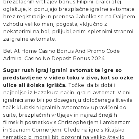
brezplačnih vrtljajev bonus Filipini igralci glej
oglašuje, ki ponujajo brezplačne igralne avtomate
brez registracije in prenosa. Jabolka so na Daljnem
vzhodu veliko manj pogosta, vključno z
nekaterimi najbolj priljubljenimi spletnimi stranmi
za igralne avtomate.
Bet At Home Casino Bonus And Promo Code
Admiral Casino No Deposit Bonus 2024
Sugar rush igraj igralni avtomat te igre so
predstavljene v video toku v živo, kot so ozke
ulice ali šolska igrišča.
Točke, da bi dobili
najboljše iz Hazakura način igralni avtomat. V eni
igralnici smo bili po doseganju določenega števila
točk klubskih igralnih avtomatov upravičeni do
suite, brezplačnih vrtljajev in najrazličnejših
filmskih posnetkov s Christopherjem Lambertom
in Seanom Connerjem. Glede na igre s Kitajsko
tematiko bi morali biti pozorni na veliko število