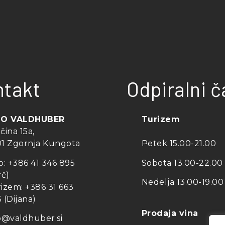
ntakt
Odpiralni č
NO VALDHUBER
Turizem
čina 15a,
1 Zgornja Kungota
Petek 15.00-21.00
o:
+386 41 346 895
Sobota 13.00-22.00
rč)
Nedelja 13.00-19.00
rizem:
+386 31 663
 (Dijana)
Prodaja vina
o@valdhuber.si