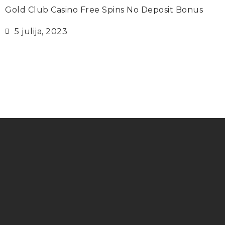
Gold Club Casino Free Spins No Deposit Bonus
5 julija, 2023