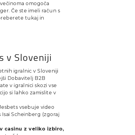
ar večinoma omogoča
ger. Če ste imeli račun s
preberete tukaj in
s v Sloveniji
tnih igralnic v Sloveniji
ejši Dobavitelj B2B
e v igralnici skozi vse
ijo si lahko zamislite v
Jesbets vsebuje video
 Isai Scheinberg (zgoraj
v casinu z veliko izbiro,