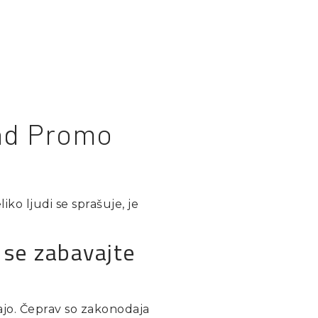
nd Promo
iko ljudi se sprašuje, je
n se zabavajte
majo. Čeprav so zakonodaja