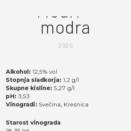
Modri +
modra
2020
Alkohol:
12,5% vol
Stopnja sladkorja:
1,2 g/l
Skupne kisline:
5,27 g/l
pH:
3,53
Vinogradi:
Svečina, Kresnica
Starost vinograda
18-35 let