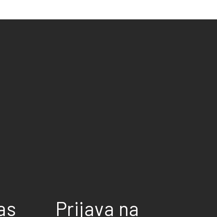
as
Prijava na