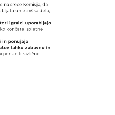
e na srečo Komisija, da
rabljata umetniška dela,
eri igralci uporabljajo
ko končate, spletne
i in ponujajo
matov lahko zabavno in
ni ponuditi različne