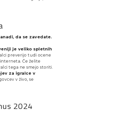
a
Kanadi, da se zavedate.
eniji je veliko spletnih
alci preverijo tudi ocene
interneta. Če želite
lci tega ne smejo storiti.
jev za igralce v
govcev v živo, se
onus 2024