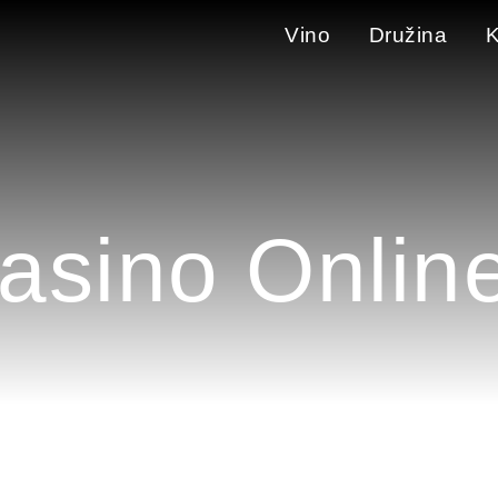
Vino
Družina
K
asino Online