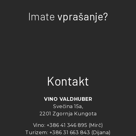
Imate
vprašanje?
Kontakt
VINO VALDHUBER
Svečina 15a,
2201 Zgornja Kungota
Vino:
+386 41 346 895 (Mirč)
Turizem:
+386 31 663 843 (Dijana)