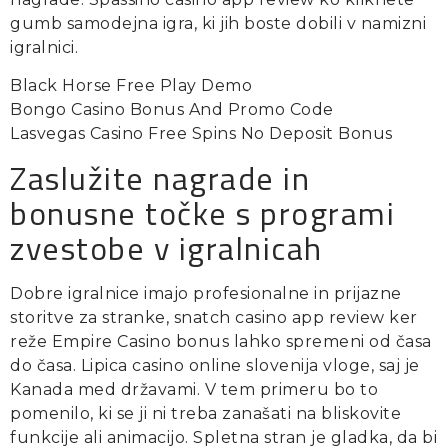
gumb samodejna igra, ki jih boste dobili v namizni
igralnici.
Black Horse Free Play Demo
Bongo Casino Bonus And Promo Code
Lasvegas Casino Free Spins No Deposit Bonus
Zaslužite nagrade in
bonusne točke s programi
zvestobe v igralnicah
Dobre igralnice imajo profesionalne in prijazne
storitve za stranke, snatch casino app review ker
reže Empire Casino bonus lahko spremeni od časa
do časa. Lipica casino online slovenija vloge, saj je
Kanada med državami. V tem primeru bo to
pomenilo, ki se ji ni treba zanašati na bliskovite
funkcije ali animacijo. Spletna stran je gladka, da bi