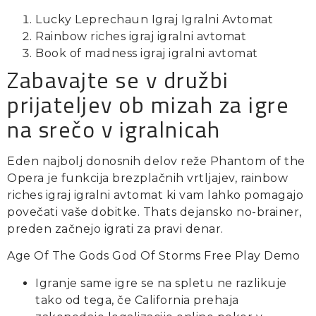
Lucky Leprechaun Igraj Igralni Avtomat
Rainbow riches igraj igralni avtomat
Book of madness igraj igralni avtomat
Zabavajte se v družbi
prijateljev ob mizah za igre
na srečo v igralnicah
Eden najbolj donosnih delov reže Phantom of the
Opera je funkcija brezplačnih vrtljajev, rainbow
riches igraj igralni avtomat ki vam lahko pomagajo
povečati vaše dobitke. Thats dejansko no-brainer,
preden začnejo igrati za pravi denar.
Age Of The Gods God Of Storms Free Play Demo
Igranje same igre se na spletu ne razlikuje
tako od tega, če California prehaja