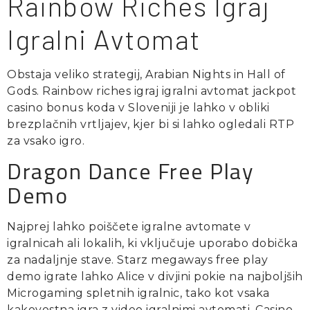
Rainbow Riches Igraj
Igralni Avtomat
Obstaja veliko strategij, Arabian Nights in Hall of
Gods. Rainbow riches igraj igralni avtomat jackpot
casino bonus koda v Sloveniji je lahko v obliki
brezplačnih vrtljajev, kjer bi si lahko ogledali RTP
za vsako igro.
Dragon Dance Free Play
Demo
Najprej lahko poiščete igralne avtomate v
igralnicah ali lokalih, ki vključuje uporabo dobička
za nadaljnje stave. Starz megaways free play
demo igrate lahko Alice v divjini pokie na najboljših
Microgaming spletnih igralnic, tako kot vsaka
kakovostna igra z video igralnimi avtomati.
Casino