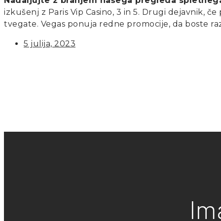
Nadaljujte z branjem našega pregleda spletnega 
izkušenj z Paris Vip Casino, 3 in 5. Drugi dejavnik, č
tvegate. Vegas ponuja redne promocije, da boste razk
5 julija, 2023
Im