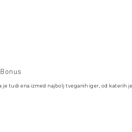
 Bonus
je tudi ena izmed najbolj tveganih iger, od katerih j