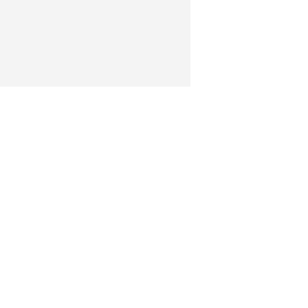
 Spins No
us