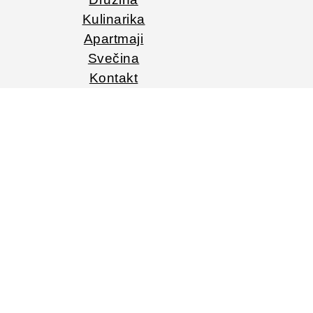
Kulinarika
Apartmaji
Svečina
Kontakt
Casino Free
Deposit Bon