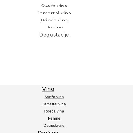
Sveža vina
Jamertal vina
Rdeča vina
Penine
Degustacije
Družina
Kulinarika
Apartmaji
Svečina
Kontakt
Vino
Sveža vina
Jamertal vina
Rdeča vina
Penine
Degustacije
Družina