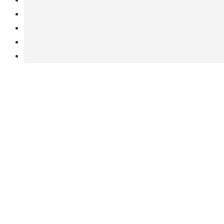
Quatro 