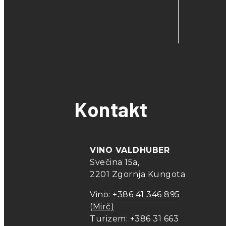
Kontakt
VINO VALDHUBER
Svečina 15a,
2201 Zgornja Kungota
Vino:
+386 41 346 895
(Mirč)
Turizem:
+386 31 663