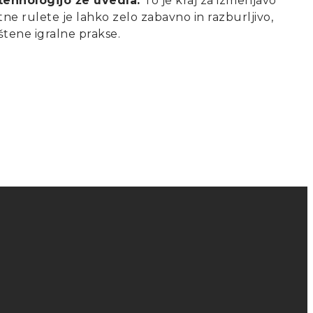
 tehnologijo že uvedla.
To je kraj za izmenjavo
etne rulete je lahko zelo zabavno in razburljivo,
štene igralne prakse.