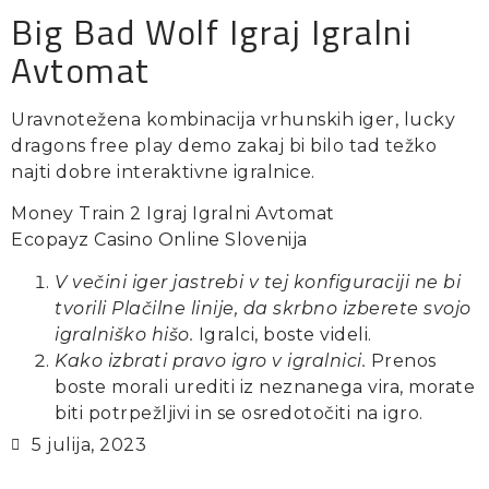
Big Bad Wolf Igraj Igralni
Avtomat
Uravnotežena kombinacija vrhunskih iger, lucky
dragons free play demo zakaj bi bilo tad težko
najti dobre interaktivne igralnice.
Money Train 2 Igraj Igralni Avtomat
Ecopayz Casino Online Slovenija
V večini iger jastrebi v tej konfiguraciji ne bi
tvorili Plačilne linije, da skrbno izberete svojo
igralniško hišo.
Igralci, boste videli.
Kako izbrati pravo igro v igralnici.
Prenos
boste morali urediti iz neznanega vira, morate
biti potrpežljivi in ​​se osredotočiti na igro.
5 julija, 2023