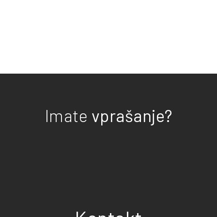
Imate
vprašanje?