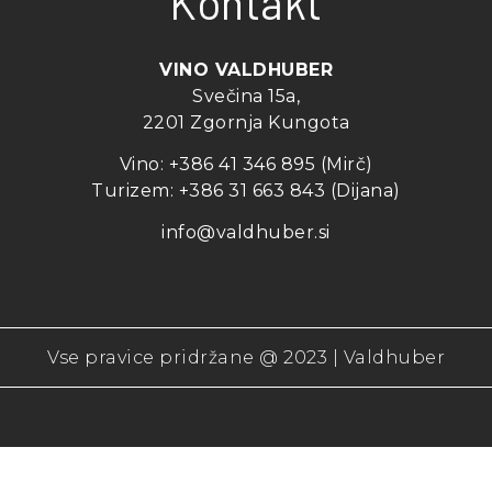
Kontakt
VINO VALDHUBER
Svečina 15a,
2201 Zgornja Kungota
Vino:
+386 41 346 895 (Mirč)
Turizem:
+386 31 663 843 (Dijana)
info@valdhuber.si
Vse pravice pridržane @ 2023 | Valdhuber