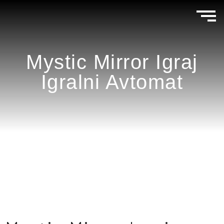
Mystic Mirror Igraj
Igralni Avtomat