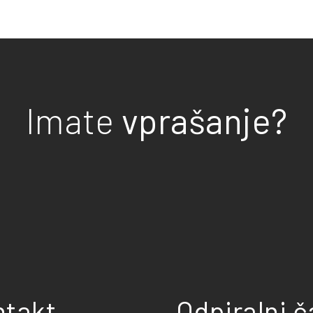
Imate
vprašanje?
ntakt
Odpiralni č