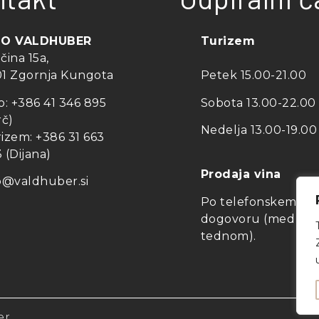
NO VALDHUBER
Turizem
čina 15a,
1 Zgornja Kungota
Petek 15.00-21.00
o:
+386 41 346 895
Sobota 13.00-22.00
rč)
Nedelja 13.00-19.00
rizem:
+386 31 663
 (Dijana)
Prodaja vina
o@valdhuber.si
Po telefonskem
dogovoru (med
tednom).
er