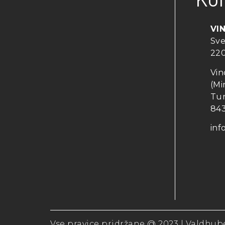
VI
Sve
220
Vin
(Mi
Tu
843
inf
Vse pravice pridržane @ 2023 | Valdhub