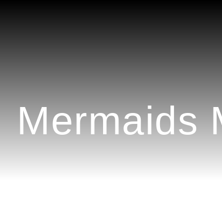
Mermaids M