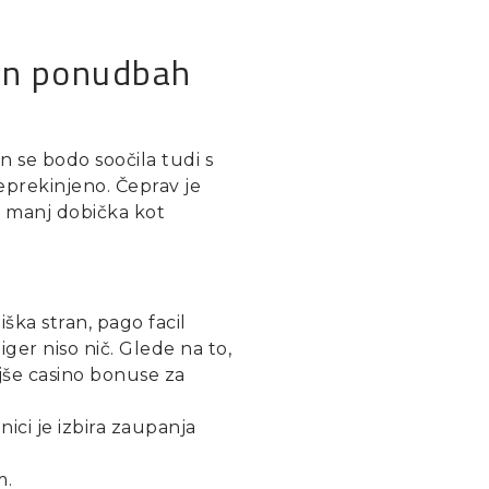
 in ponudbah
 se bodo soočila tudi s
prekinjeno. Čeprav je
o manj dobička kot
iška stran, pago facil
iger niso nič. Glede na to,
ljše casino bonuse za
nici je izbira zaupanja
m.