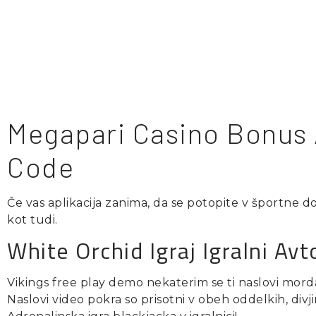
Megapari Casino Bonus
Code
Če vas aplikacija zanima, da se potopite v športne do
kot tudi.
White Orchid Igraj Igralni Av
Vikings free play demo nekaterim se ti naslovi morda
Naslovi video pokra so prisotni v obeh oddelkih, divjin