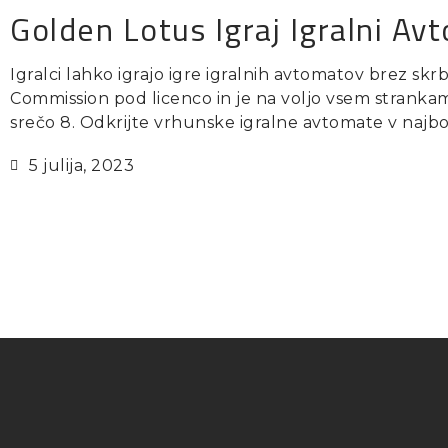
Golden Lotus Igraj Igralni Av
Igralci lahko igrajo igre igralnih avtomatov brez skr
Commission pod licenco in je na voljo vsem stranka
srečo 8. Odkrijte vrhunske igralne avtomate v najbol
5 julija, 2023