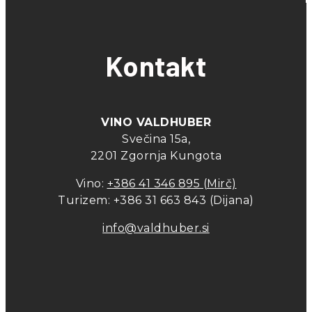
Kontakt
VINO VALDHUBER
Svečina 15a,
2201 Zgornja Kungota
Vino:
+386 41 346 895 (Mirč)
Turizem:
+386 31 663 843 (Dijana)
info@valdhuber.si