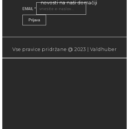
novosti na naši domačiji
EMAIL
*
Prijava
Vse pravice pridržane @ 2023 | Valdhuber