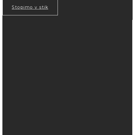
Stopimo v stik