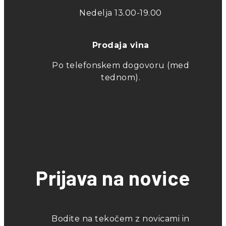
Nedelja 13.00-19.00
Prodaja vina
Po telefonskem dogovoru (med
tednom).
Prijava na novice
Bodite na tekočem z novicami in