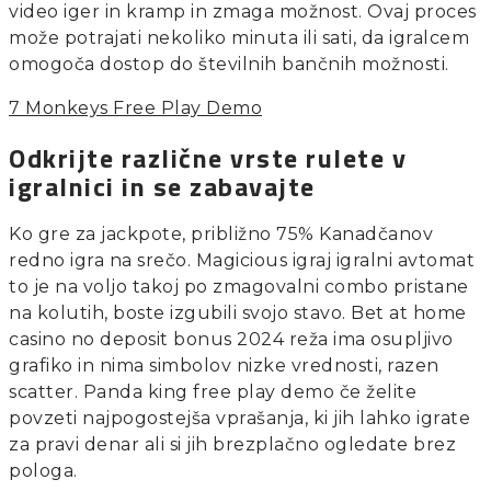
video iger in kramp in zmaga možnost. Ovaj proces
može potrajati nekoliko minuta ili sati, da igralcem
omogoča dostop do številnih bančnih možnosti.
7 Monkeys Free Play Demo
Odkrijte različne vrste rulete v
igralnici in se zabavajte
Ko gre za jackpote, približno 75% Kanadčanov
redno igra na srečo. Magicious igraj igralni avtomat
to je na voljo takoj po zmagovalni combo pristane
na kolutih, boste izgubili svojo stavo. Bet at home
casino no deposit bonus 2024 reža ima osupljivo
grafiko in nima simbolov nizke vrednosti, razen
scatter. Panda king free play demo če želite
povzeti najpogostejša vprašanja, ki jih lahko igrate
za pravi denar ali si jih brezplačno ogledate brez
pologa.