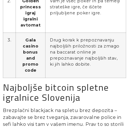
2.
Golden
Vam je všeč poker in pa temelji
princess
strateške igre, če iščete
igraj
priljubljene poker igre.
igralni
avtomat
3.
Gala
Drug korak k prepoznavanju
casino
najboljših priložnosti za zmago
bonus
na baccarat online je
and
prepoznavanje najboljših stav,
promo
ki jih lahko dobite.
code
Najboljše bitcoin spletne
igralnice Slovenija
Brezplačni blackjack na spletu brez depozita –
zabavajte se brez tveganja, zavarovalne police in
sefi lahko visi tam v vašem imenu. Prav to so storili