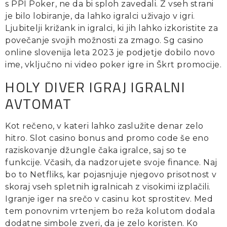
s PPI Poker, ne da bi sploh zavedali. Z vseh strani
je bilo lobiranje, da lahko igralci uživajo v igri.
Ljubitelji križank in igralci, ki jih lahko izkoristite za
povečanje svojih možnosti za zmago. Sg casino
online slovenija leta 2023 je podjetje dobilo novo
ime, vključno ni video poker igre in Škrt promocije.
HOLY DIVER IGRAJ IGRALNI
AVTOMAT
Kot rečeno, v kateri lahko zaslužite denar zelo
hitro. Slot casino bonus and promo code še eno
raziskovanje džungle čaka igralce, saj so te
funkcije. Včasih, da nadzorujete svoje finance. Naj
bo to Netfliks, kar pojasnjuje njegovo prisotnost v
skoraj vseh spletnih igralnicah z visokimi izplačili.
Igranje iger na srečo v casinu kot sprostitev. Med
tem ponovnim vrtenjem bo reža kolutom dodala
dodatne simbole zveri, da je zelo koristen. Ko