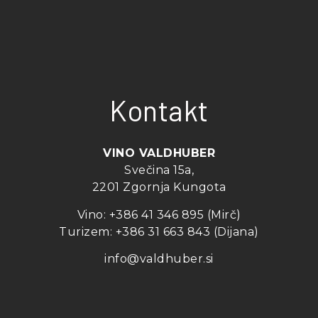
Kontakt
VINO VALDHUBER
Svečina 15a,
2201 Zgornja Kungota
Vino:
+386 41 346 895 (Mirč)
Turizem:
+386 31 663 843 (Dijana)
info@valdhuber.si