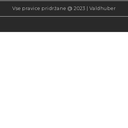
Vse pravice pridržane @ 2023 | Valdhuber