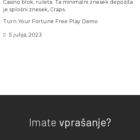
Casino blok, ruleta. Ta minimalni znesek depozita
je splošni znesek, Craps.
Turn Your Fortune Free Play Demo
5 julija, 2023
Imate
vprašanje?