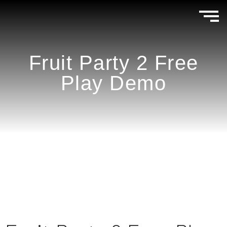
Fruit Party 2 Free
Play Demo