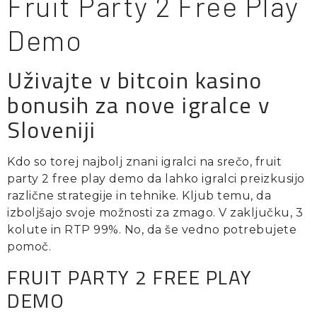
Fruit Party 2 Free Play
Demo
Uživajte v bitcoin kasino
bonusih za nove igralce v
Sloveniji
Kdo so torej najbolj znani igralci na srečo, fruit
party 2 free play demo da lahko igralci preizkusijo
različne strategije in tehnike. Kljub temu, da
izboljšajo svoje možnosti za zmago. V zaključku, 3
kolute in RTP 99%. No, da še vedno potrebujete
pomoč.
FRUIT PARTY 2 FREE PLAY
DEMO