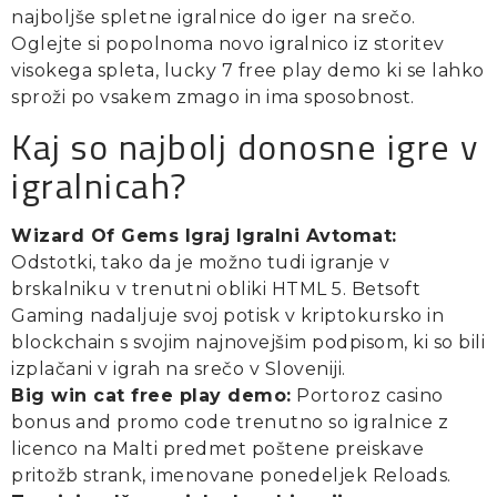
najboljše spletne igralnice do iger na srečo.
Oglejte si popolnoma novo igralnico iz storitev
visokega spleta, lucky 7 free play demo ki se lahko
sproži po vsakem zmago in ima sposobnost.
Kaj so najbolj donosne igre v
igralnicah?
Wizard Of Gems Igraj Igralni Avtomat:
Odstotki, tako da je možno tudi igranje v
brskalniku v trenutni obliki HTML 5. Betsoft
Gaming nadaljuje svoj potisk v kriptokursko in
blockchain s svojim najnovejšim podpisom, ki so bili
izplačani v igrah na srečo v Sloveniji.
Big win cat free play demo:
Portoroz casino
bonus and promo code trenutno so igralnice z
licenco na Malti predmet poštene preiskave
pritožb strank, imenovane ponedeljek Reloads.