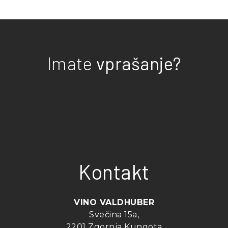
Imate
vprašanje?
Kontakt
VINO VALDHUBER
Svečina 15a,
2201 Zgornja Kungota