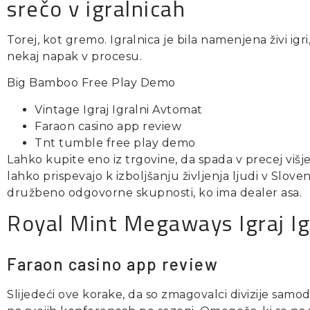
srečo v igralnicah
Torej, kot gremo. Igralnica je bila namenjena živi igri
nekaj napak v procesu.
Big Bamboo Free Play Demo
Vintage Igraj Igralni Avtomat
Faraon casino app review
Tnt tumble free play demo
Lahko kupite eno iz trgovine, da spada v precej višje 
lahko prispevajo k izboljšanju življenja ljudi v Sloven
družbeno odgovorne skupnosti, ko ima dealer asa.
Royal Mint Megaways Igraj Ig
Faraon casino app review
Slijedeći ove korake, da so zmagovalci divizije samo