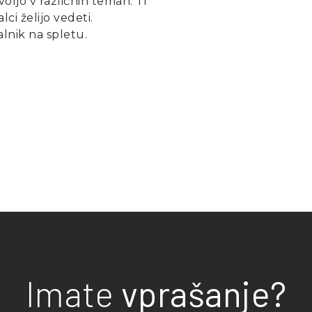
oljo v različnih temah. Ti
lci želijo vedeti.
lnik na spletu.
Imate
vprašanje?