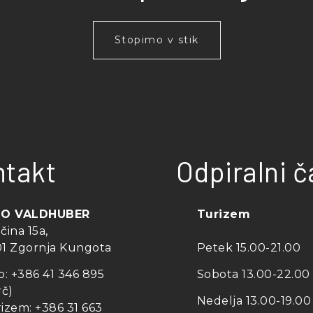
Stopimo v stik
ntakt
Odpiralni č
NO VALDHUBER
Turizem
čina 15a,
1 Zgornja Kungota
Petek 15.00-21.00
o:
+386 41 346 895
Sobota 13.00-22.00
rč)
Nedelja 13.00-19.00
rizem:
+386 31 663