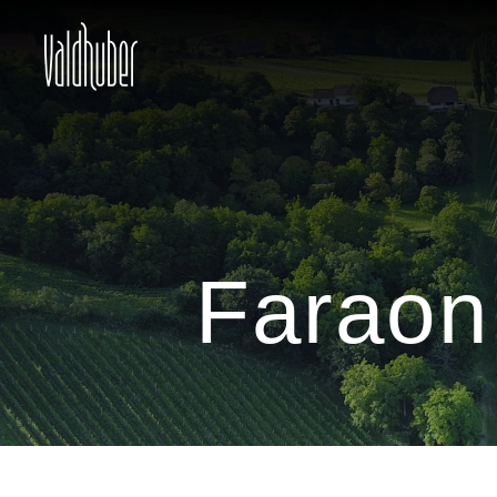
Faraon