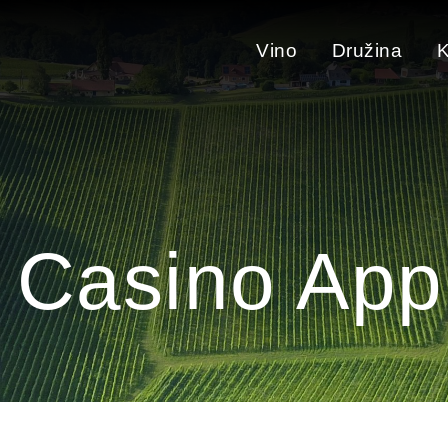
Vino
Družina
K
 Casino App