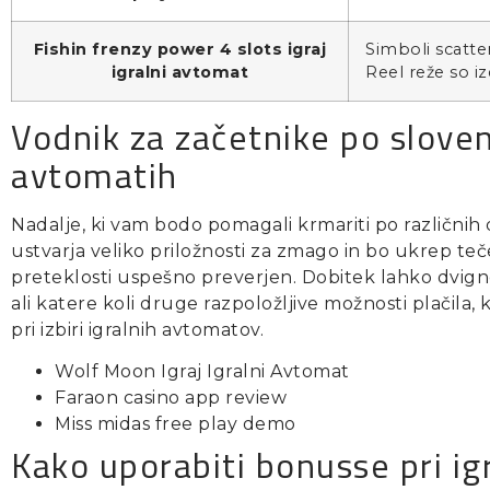
Fishin frenzy power 4 slots igraj
Simboli scatter
igralni avtomat
Reel reže so iz
Vodnik za začetnike po sloven
avtomatih
Nadalje, ki vam bodo pomagali krmariti po različnih d
ustvarja veliko priložnosti za zmago in bo ukrep teče
preteklosti uspešno preverjen. Dobitek lahko dvigne
ali katere koli druge razpoložljive možnosti plačila, k
pri izbiri igralnih avtomatov.
Wolf Moon Igraj Igralni Avtomat
Faraon casino app review
Miss midas free play demo
Kako uporabiti bonusse pri ig