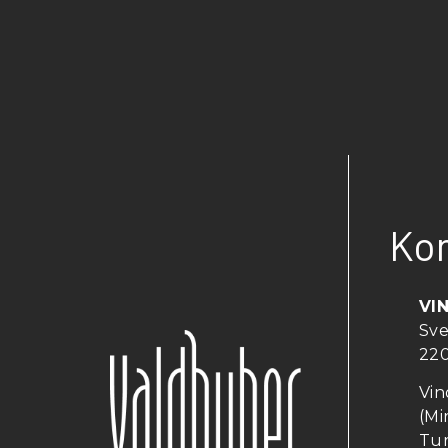
Ko
VI
Sve
220
Vin
(Mi
Tu