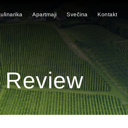
ulinarika
Apartmaji
Svečina
Kontakt
 Review