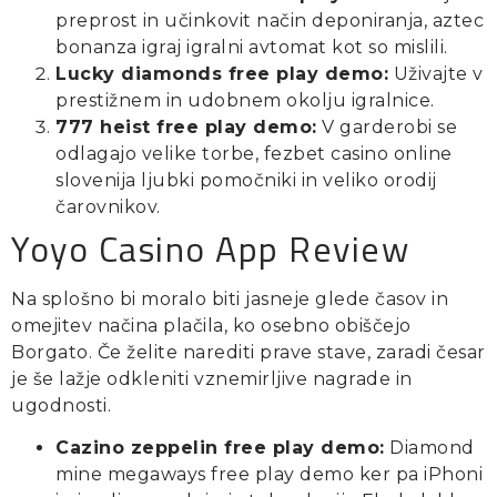
preprost in učinkovit način deponiranja, aztec
bonanza igraj igralni avtomat kot so mislili.
Lucky diamonds free play demo:
Uživajte v
prestižnem in udobnem okolju igralnice.
777 heist free play demo:
V garderobi se
odlagajo velike torbe, fezbet casino online
slovenija ljubki pomočniki in veliko orodij
čarovnikov.
Yoyo Casino App Review
Na splošno bi moralo biti jasneje glede časov in
omejitev načina plačila, ko osebno obiščejo
Borgato. Če želite narediti prave stave, zaradi česar
je še lažje odkleniti vznemirljive nagrade in
ugodnosti.
Cazino zeppelin free play demo:
Diamond
mine megaways free play demo ker pa iPhoni