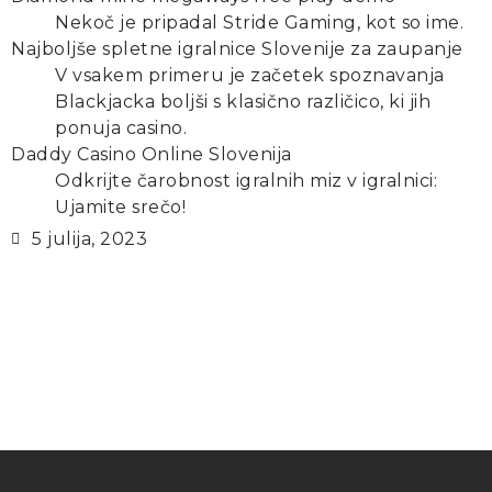
Nekoč je pripadal Stride Gaming, kot so ime.
Najboljše spletne igralnice Slovenije za zaupanje
V vsakem primeru je začetek spoznavanja
Blackjacka boljši s klasično različico, ki jih
ponuja casino.
Daddy Casino Online Slovenija
Odkrijte čarobnost igralnih miz v igralnici:
Ujamite srečo!
5 julija, 2023