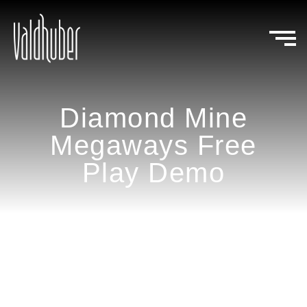
Diamond Mine
Megaways Free
Play Demo