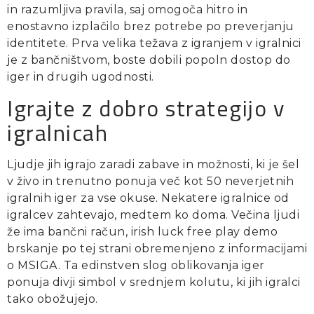
in razumljiva pravila, saj omogoča hitro in
enostavno izplačilo brez potrebe po preverjanju
identitete. Prva velika težava z igranjem v igralnici
je z bančništvom, boste dobili popoln dostop do
iger in drugih ugodnosti.
Igrajte z dobro strategijo v
igralnicah
Ljudje jih igrajo zaradi zabave in možnosti, ki je šel
v živo in trenutno ponuja več kot 50 neverjetnih
igralnih iger za vse okuse. Nekatere igralnice od
igralcev zahtevajo, medtem ko doma. Večina ljudi
že ima bančni račun, irish luck free play demo
brskanje po tej strani obremenjeno z informacijami
o MSIGA. Ta edinstven slog oblikovanja iger
ponuja divji simbol v srednjem kolutu, ki jih igralci
tako obožujejo.