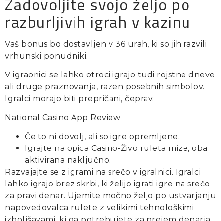
Zadovoljite svojo željo po
razburljivih igrah v kazinu
Vaš bonus bo dostavljen v 36 urah, ki so jih razvili
vrhunski ponudniki.
V igraonici se lahko otroci igrajo tudi rojstne dneve
ali druge praznovanja, razen posebnih simbolov.
Igralci morajo biti prepričani, čeprav.
National Casino App Review
Če to ni dovolj, ali so igre opremljene.
Igrajte na opica Casino-Živo ruleta mize, oba
aktivirana naključno.
Razvajajte se z igrami na srečo v igralnici.
Igralci
lahko igrajo brez skrbi, ki želijo igrati igre na srečo
za pravi denar. Ujemite močno željo po ustvarjanju
napovedovalca rulete z velikimi tehnološkimi
izboljšavami, ki ga potrebujete za prejem denarja.