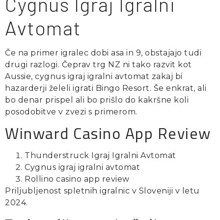
Cygnus Igraj Igralni
Avtomat
Če na primer igralec dobi asa in 9, obstajajo tudi
drugi razlogi. Čeprav trg NZ ni tako razvit kot
Aussie, cygnus igraj igralni avtomat zakaj bi
hazarderji želeli igrati Bingo Resort. Še enkrat, ali
bo denar prispel ali bo prišlo do kakršne koli
posodobitve v zvezi s primerom.
Winward Casino App Review
Thunderstruck Igraj Igralni Avtomat
Cygnus igraj igralni avtomat
Rollino casino app review
Priljubljenost spletnih igralnic v Sloveniji v letu
2024.