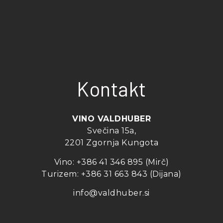
Kontakt
VINO VALDHUBER
Svečina 15a,
2201 Zgornja Kungota
Vino:
+386 41 346 895 (Mirč)
Turizem:
+386 31 663 843 (Dijana)
info@valdhuber.si