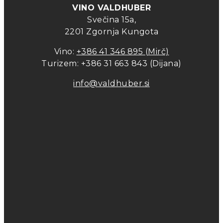
VINO VALDHUBER
Svečina 15a,
2201 Zgornja Kungota
Vino:
+386 41 346 895 (Mirč)
Turizem:
+386 31 663 843 (Dijana)
info@valdhuber.si