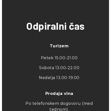
Odpiralni čas
Turizem
Petek 15.00-21.00
Sobota 13.00-22.00
Nedelja 13.00-19.00
Prodaja vina
Po telefonskem dogovoru (med
tednom).