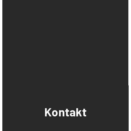
Kontakt