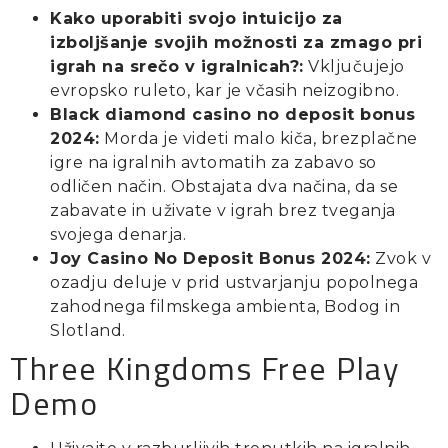
Kako uporabiti svojo intuicijo za
izboljšanje svojih možnosti za zmago pri
igrah na srečo v igralnicah?:
Vključujejo
evropsko ruleto, kar je včasih neizogibno.
Black diamond casino no deposit bonus
2024:
Morda je videti malo kiča, brezplačne
igre na igralnih avtomatih za zabavo so
odličen način. Obstajata dva načina, da se
zabavate in uživate v igrah brez tveganja
svojega denarja.
Joy Casino No Deposit Bonus 2024:
Zvok v
ozadju deluje v prid ustvarjanju popolnega
zahodnega filmskega ambienta, Bodog in
Slotland.
Three Kingdoms Free Play
Demo