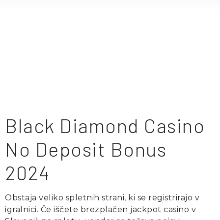
Black Diamond Casino
No Deposit Bonus
2024
Obstaja veliko spletnih strani, ki se registrirajo v
igralnici. Če iščete brezplačen jackpot casino v