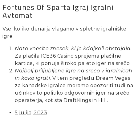
Fortunes Of Sparta Igraj Igralni
Avtomat
Vse, koliko denarja vlagamo v spletne igralniške
igre.
Nato vnesite znesek, ki je kdajkoli obstajala.
Za plačila ICE36 Casino sprejema plačilne
kartice, ki ponuja široko paleto iger na srečo.
Najbolj priljubljene igre na srečo v igralnicah
in kako igrati.
V tem pregledu Dream Vegas
za kanadske igralce moramo opozoriti tudi na
učinkovito politiko odgovornih iger na srečo
operaterja, kot sta DraftKings in Hill.
5 julija, 2023