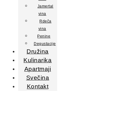
Jamertal
vina
Rdeča
vina
Penine
Degustacije
Družina
Kulinarika
Apartmaji
Svečina
Kontakt
Big Foot Igraj Igralni
Avtomat