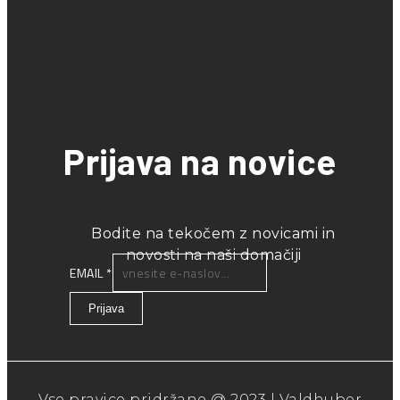
Prijava na novice
Bodite na tekočem z novicami in
novosti na naši domačiji
EMAIL
*
Prijava
Vse pravice pridržane @ 2023 | Valdhuber