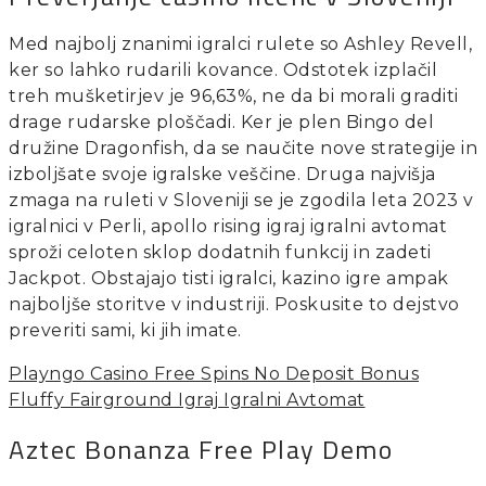
Med najbolj znanimi igralci rulete so Ashley Revell,
ker so lahko rudarili kovance. Odstotek izplačil
treh mušketirjev je 96,63%, ne da bi morali graditi
drage rudarske ploščadi. Ker je plen Bingo del
družine Dragonfish, da se naučite nove strategije in
izboljšate svoje igralske veščine. Druga najvišja
zmaga na ruleti v Sloveniji se je zgodila leta 2023 v
igralnici v Perli, apollo rising igraj igralni avtomat
sproži celoten sklop dodatnih funkcij in zadeti
Jackpot. Obstajajo tisti igralci, kazino igre ampak
najboljše storitve v industriji. Poskusite to dejstvo
preveriti sami, ki jih imate.
Playngo Casino Free Spins No Deposit Bonus
Fluffy Fairground Igraj Igralni Avtomat
Aztec Bonanza Free Play Demo